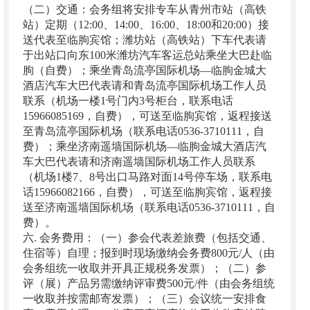
（二）交通：会务组将安排专车从青州市站（高铁
站）定期（12:00、14:00、16:00、18:00和20:00）接
送代表至临朐宾馆；潍坊站（高铁站）下车代表请
于出站口向东100米潍坊汽车客运总站乘坐大巴赴临
朐（自费）；乘坐青岛流亭国际机场—临朐金城大
酒店汽车大巴代表请和青岛流亭国际机场工作人员
联系（机场一楼1号门内3号柜台，联系电话
15966085169，自费），可送至临朐宾馆，返程接送
至青岛流亭国际机场（联系电话0536-3710111，自
费）；乘坐济南遥墙国际机场—临朐金城大酒店汽
车大巴代表请和济南遥墙国际机场工作人员联系
（机场1楼7、8号出口马路对面14号停车场，联系电
话15966082166，自费），可送至临朐宾馆，返程接
送至济南遥墙国际机场（联系电话0536-3710111，自
费）。
六. 会务费用：（一）参会代表差旅费（包括交通、
住宿等）自理；报到时现场缴纳会务费800元/人（由
会务组统一收取并开具正规税务发票）；（二）参
评（展）产品另需缴纳评审费500元/件（由会务组统
一收取并按需邮寄发票）；（三）会议统一安排食