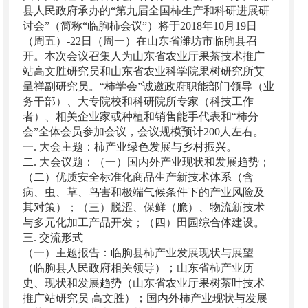
县人民政府承办的“第九届全国柿生产和科研进展研
讨会”（简称“临朐柿会议”）将于2018年10月19日
（周五）-22日（周一）在山东省潍坊市临朐县召
开。本次会议召集人为山东省农业厅果茶技术推广
站高文胜研究员和山东省农业科学院果树研究所艾
呈祥副研究员。“柿学会”诚邀政府职能部门领导（业
务干部）、大专院校和科研院所专家（科技工作
者）、相关企业家或种植和销售能手代表和“柿分
会”全体会员参加会议，会议规模预计200人左右。
一. 大会主题：柿产业绿色发展与乡村振兴。
二. 大会议题：（一）国内外产业现状和发展趋势；
（二）优质安全标准化商品生产新技术体系（含
病、虫、草、鸟害和极端气候条件下的产业风险及
其对策）；（三）脱涩、保鲜（脆）、物流新技术
与多元化加工产品开发；（四）田园综合体建设。
三. 交流形式
（一）主题报告：临朐县柿产业发展现状与展望
（临朐县人民政府相关领导）；山东省柿产业历
史、现状和发展趋势（山东省农业厅果树茶叶技术
推广站研究员 高文胜）；国内外柿产业现状与发展