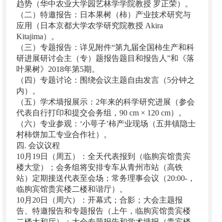
趋势（华中农业大学园艺林学学院教授 罗正荣）。
（二）特邀报告：日本果树（柿）产业技术研究与
应用（日本京都大学农学研究院教授 Akira
Kitajima）。
（三）专题报告：详见附件“第九届全国柿生产和科
研进展研讨会主（专）题报告题目和报告人”和《落
叶果树》2018年第5期。
（四）专题讨论：围绕会议主题自由发言（5分钟之
内）。
（五）学术墙报展示：2年来的科学研究进展（参会
代表自行打印和提交会务组，90 cm × 120 cm）。
（六）专业参观：‘小萼子’柿产业现场（五井镇隐士
村柿饼加工专业合作社）。
四. 会议议程
10月19日（周五）：全天代表报到（临朐宾馆贵宾
楼大堂）；会务组将安排专车从青州市站（高铁
站）定期接送代表至会场；常务理事会议（20:00-，
临朐宾馆贵宾楼二楼和谐厅）。
10月20日（周六）：开幕式；合影；大会主题报
告、特邀报告和专题报告（上午，临朐宾馆贵宾楼
二楼太和厅）；大会专题报告和学术墙报（贵宾楼