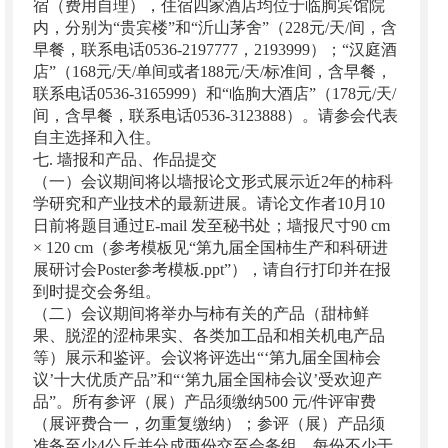
宿（费用自理），住宿四家酒店均位于临朐宾馆院
内，分别为“贵宾楼”和“沂山茅舍”（228元/天/间，含
早餐，联系电话0536-2197777，2193999）；“汉庭酒
店”（168元/天/单间或者188元/天/标准间，含早餐，
联系电话0536-3165999）和“临朐大酒店”（178元/天/
间，含早餐，联系电话0536-3123888）。请参会代表
自主选择和入住。
七. 墙报和产品、作品提交
（一）会议期间将以墙报论文形式展示近2年的柿科
学研究和产业技术的最新进展。请论文作者10月10
日前将题目通过E-mail 发至秘书处；墙报尺寸90 cm
× 120 cm（参考模板见“第九届全国柿生产和科研进
展研讨会Poster参考模板.ppt”），请自行打印并在报
到时提交会务组。
（二）会议期间将举办与柿有关的产品（甜柿鲜
果、脱涩的涩柿果实、各类加工品和相关机电产品
等）展示和鉴评。会议将评选出“‘第九届全国柿会
议’十大优质产品”和“‘第九届全国柿会议’受欢迎产
品”。所有参评（展）产品须缴纳500 元/件评审费
（展评费合一，勿重复缴纳）；参评（展）产品须
准备至少4公斤并分成两份交至会务组，每份不少于