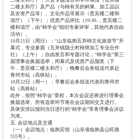
二楼太和厅）及产品（与柿有关的鲜果、加工品以
及农资产品等）、文化作品等展示（贵宾楼二楼和
谐厅）（下午）；优质产品评比（19:30-，贵宾楼二
楼和谐厅，由“柿学会”组织专家评审，其他代表自由
活动）。
10月21日（周日）：“山东临朐五井柿文化旅游节”开
幕式，专业参观（五井镇隐士村柿饼加工专业合作
社）（上午）；自由发言和专题讨论；“柿学会”第三
届理事会换届选举，闭幕式及优质产品颁奖（下
午，贵宾楼二楼太和厅）；晚餐后会务组送代表赴
青州市站（高铁站）。
10月22日（周一）：早餐后会务组送代表到青州市
站（高铁站）。
此外，按照“柿学会”章程，本次会议还将进行理事会
换届选举。所有选举环节将在会议期间交叉进行。
具体安排以报到当日进行的“柿学会”常务理事会决议
为准。
五. 会议地点及交通
（一）会议地点：临朐宾馆（山东省临朐县山旺路
555号）。