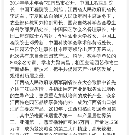
2014年学术年会”在南昌市召开。中国工程院副院
长、中国工程院院士刘旭，江西省人民政府副省长
李炳军，宁夏回族自治区人民政府副主席屈冬玉，
农业部科教司刘艳副司长、国家自然科学基金委生
命科学部罗晶处长、中国园艺学会名誉理事长、中
国工程院院士方智远，华中农业大学校长、中国工
程院院士邓秀新，中国科协学会学术部黄珏处长、
中国园艺学会理事长杜永臣等领导出席了开幕式。
此次共有来自全国园艺产业、科研、教学等单位的
800余名专家、学者共聚南昌，相互交流园艺作物生
产新成果、新技术，携手共促园艺产业经济发展，
规模创历届之最。
江西省人民政府李炳军副省长在大会致辞中首先
介绍了江西省情，并指出园艺产业是我省农民增收
的主导产业，更是重点加以培育的成长产业。众多
江西特色园艺品牌享誉海内外，成为江西省出口创
汇的主要农产品。2013年，江西柑橘面积居全国第
二，其中脐橙面积居世界第一，年产量居世界第
三、亚洲第一。蔬菜播种面积845万亩，产量达1258
万吨，成为紧次粮食的第二大种植业，高安辣椒、