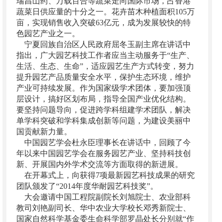
瑞昌山药、万载百合等蔬菜走向国际市场，占香港
蔬菜日供应量的十分之一。花卉苗木种植面积105万
亩，实现销售收入突破63亿元，成为发展较快的特
色园艺产业之一。
宁夏回族自治区人民政府屈冬玉副主席在讲话中
指出，广大园艺科技工作者应当主动服务于“生产、
生活、生态、生命”，适应园艺生产方式转变，努力
提升园艺产品质量安全水平，保护生态环境，维护
产业可持续发展。作为国家级学术团体，要加强顶
层设计，搞好区划布局，指导全国产业优化结构。
要坚持问题导向，促进跨学科组建学术团队，解决
单学科突破和学科集成创新等问题，为建设美丽中
国贡献新力量。
中国园艺学会杜永臣理事长在讲话中，回顾了今
年以来中国园艺学会在服务园艺产业、坚持科技创
新、开展国内外学术交流等方面取得的新进展。
在开幕式上，向获得7项最新园艺科技成果的研究
团队颁发了“2014年度华耐园艺科技奖”。
大会邀请中国工程院副院长刘旭院士、农业部科
教司刘艳副司长、华中农业大学校长邓秀新院士、
国家自然科学基金委生命科学部罗晶处长分别就“作