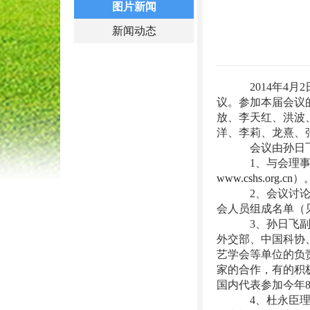
图片新闻
新闻动态
2014年4月2
议。参加本届会议
放、李天红、洪波
洋、李莉、龙熹、
会议由孙日飞副
1、与会理事对学
www.cshs.org.cn
）
2、会议讨论并通
会人员组成名单（
3、孙日飞副理事
外交部、中国科协
艺学会等单位的负
家的合作，有的积
国内代表参加今年
4、杜永臣理事长传