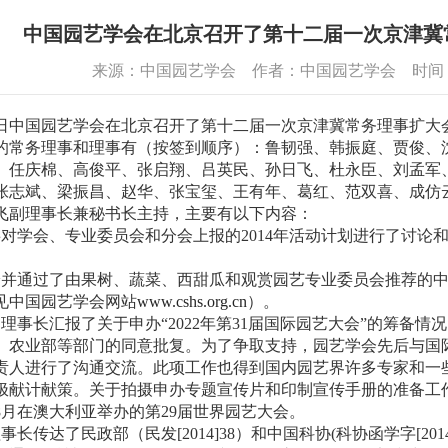
中国园艺学会在北京召开了第十二届一次京津冀
来源：中国园艺学会 作者：中国园艺学会 时间：201
日中国园艺学会在北京召开了第十二届一次京津冀常务理事扩大
的常务理事和理事有（按签到顺序）：鲁韧强、韩振庭、贾俊、
、任庆棉、高俊平、张启翔、吕英民、孙日飞、杜永臣、刘孟军
张志斌、梁振昌、赵华、张宝玺、王有年、葛红、范双喜、成仿
理事长兼秘书长主持，主要有以下内容：
会、专业委员会和分会上报的2014年活动计划进行了讨论和
。
过了由果树、蔬菜、西甜瓜和观赏园艺专业委员会推荐的中
见中国园艺学会网站
www.cshs.org.cn
）。
长汇报了关于申办“2022年第31届国际园艺大会”的筹备情
、农业部等部门的同意批复。为了争取支持，园艺学会先后与国
责人进行了沟通交流。此项工作也得到国内园艺界许多专家和一
极献计献策。关于拍摄申办专题宣传片和印制宣传手册的准备工
8月在澳大利亚举办的第29届世界园艺大会。
达了民政部（民发[2014]38）和中国科协(科协函学字[201