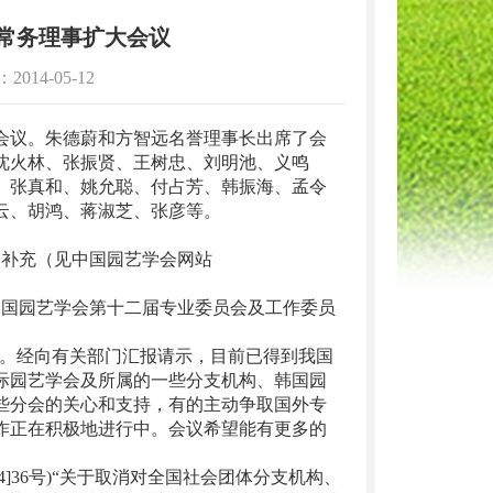
常务理事扩大会议
4-05-12
会议。朱德蔚和方智远名誉理事长出席了会
沈火林、张振贤、王树忠、刘明池、义鸣
、张真和、姚允聪、付占芳、韩振海、孟令
云、胡鸿、蒋淑芝、张彦等。
补充（见中国园艺学会网站
国园艺学会第十二届专业委员会及工作委员
况。经向有关部门汇报请示，目前已得到我国
际园艺学会及所属的一些分支机构、韩国园
些分会的关心和支持，有的主动争取国外专
作正在积极地进行中。会议希望能有更多的
4]36号)“关于取消对全国社会团体分支机构、