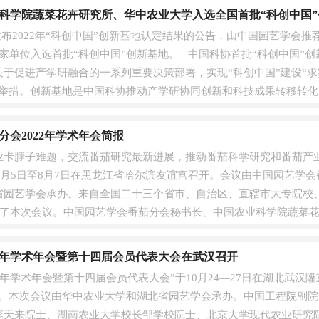
科学院蔬菜花卉研究所、华中农业大学入选全国首批“科创中国”
布2022年“科创中国”创新基地认定结果的公告，由中国园艺学会推
家单位入选首批“科创中国”创新基地。 中国科协首批“科创中国”
关于促进产学研融合的一系列重要决策部署，实现“科创中国”建设“
要举措。创新基地是中国科协推动产学研协同创新和科技成果转移转化
分会2022年学术年会简报
业卡脖子难题，交流番茄研究最新进展，推动番茄科学研究和番茄产
于8月5日至8月7日在黑龙江省哈尔滨友谊宫召开。会议由中国园艺学
省园艺学会承办。来自全国二十三个省市、自治区、直辖市大专院校、
参加了本次会议。中国园艺学会番茄分会秘书长、中国农业科学院蔬菜
茄分会....
21年学术年会暨第十四届会员代表大会在武汉召开
21年学术年会暨第十四届会员代表大会”于10月24—27日在湖北武汉
”。本次会议由华中农业大学和湖北省园艺学会承办。中国工程院副
李天来院士、湖南农业大学校长邹学校院士、北京大学现代农业研究