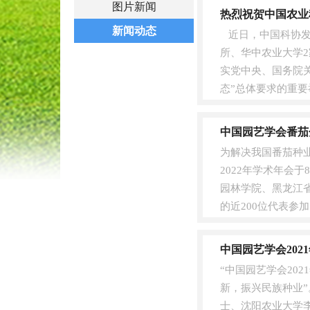
图片新闻
热烈祝贺中国农业
新闻动态
近日，中国科协发
所、华中农业大学2
实党中央、国务院
态”总体要求的重
源下沉汇聚的承....
中国园艺学会番茄
为解决我国番茄种
2022年学术年会
园林学院、黑龙江
的近200位代表
幕式。中国园艺学会番
中国园艺学会20
“中国园艺学会20
新，振兴民族种业
士、沈阳农业大学