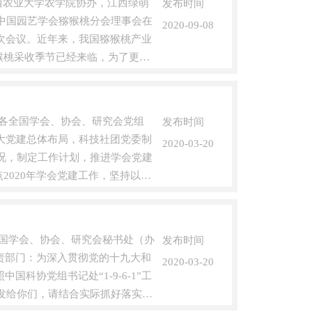
江西农业大学农学院协办，江西绿萌
发布时间
暨中国园艺学会猕猴桃分会理事会在
2020-09-08
次会议。近年来，我国猕猴桃产业
猕猴桃采收季节已经来临，为了更好
通知各全国学会、协会、研究会党组
发布时间
协大党建总体布局，科技社团党委制
2020-03-20
情况，制定工作计划，推进学会党建
点2020年学会党建工作，坚持以习
各全国学会、协会、研究会秘书处（办
发布时间
责部门：为深入贯彻党的十九大和
2020-03-20
协党组书记处“1-9-6-1”工
印发给你们，请结合实际抓好落实。