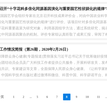
召开“十字花科多倍化同源基因演化与重要园艺性状驯化的规律
日，中国园艺学会组织专家在北京召开科技成果评价会，对由中国农业科
演化与重要园艺性状驯化的规律”进行评价。该项目针对多倍化同源
字花科重要蔬菜为研究对象，利用基因组学方法，通过系统研究，揭
化中同源基因聚合的机制。评价专家组认真听取了成果汇报，审阅了
、先进性....
作情况简报（第26期，2020年2月26日）
保障群众身心健康[专题报道]贯彻落实习近平总书记关于统筹做好疫
会团结动员会员及广大科技工作者提供公共服务，开展科研攻关，发
南共识、专家建议等文章，全面保障人民群众身心健康。《让科学家
，中国科学技术出版社通过微博和微信、科普中国、科学辟谣平台、
，截至2月26....
一页
1
2
5
6
7
8
9
10
11
...
..