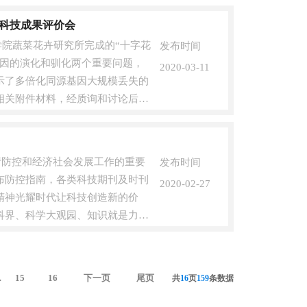
”科技成果评价会
学院蔬菜花卉研究所完成的“十字花
发布时间
基因的演化和驯化两个重要问题，
2020-03-11
示了多倍化同源基因大规模丢失的
相关附件材料，经质询和讨论后对
情防控和经济社会发展工作的重要
发布时间
布防控指南，各类科技期刊及时刊
2020-02-27
精神光耀时代让科技创造新的价
科界、科学大观园、知识就是力量
15
16
下一页
尾页
.
共
16
页
159
条数据