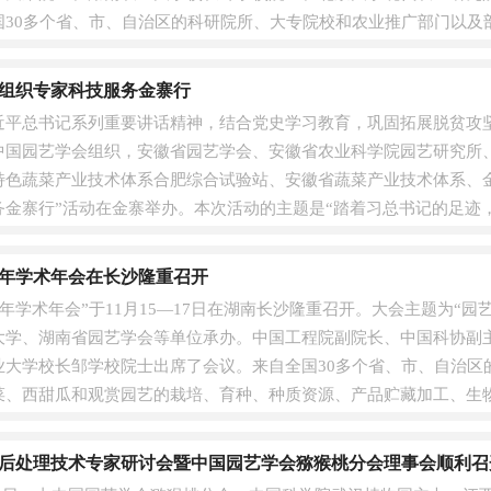
30多个省、市、自治区的科研院所、大专院校和农业推广部门以及部
园....
组织专家科技服务金寨行
近平总书记系列重要讲话精神，结合党史学习教育，巩固拓展脱贫攻坚
，由中国园艺学会组织，安徽省园艺学会、安徽省农业科学院园艺研究
特色蔬菜产业技术体系合肥综合试验站、安徽省蔬菜产业技术体系、
务金寨行”活动在金寨举办。本次活动的主题是“踏着习总书记的足迹
蔬菜....
20年学术年会在长沙隆重召开
20年学术年会”于11月15—17日在湖南长沙隆重召开。大会主题为“
大学、湖南省园艺学会等单位承办。中国工程院副院长、中国科协副
业大学校长邹学校院士出席了会议。来自全国30多个省、市、自治区
菜、西甜瓜和观赏园艺的栽培、育种、种质资源、产品贮藏加工、生
....
桃采后处理技术专家研讨会暨中国园艺学会猕猴桃分会理事会顺利召