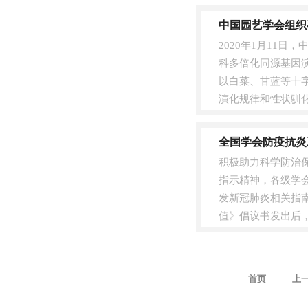
中国科协学会....
中国园艺学会组织
2020年1月11
科多倍化同源基因
以白菜、甘蓝等十
演化规律和性状驯
项目的科学性、创造性
全国学会防疫抗炎工
积极助力科学防治
指示精神，各级学
发新冠肺炎相关指
值》倡议书发出后
等29个平台进行了发布
首页
上