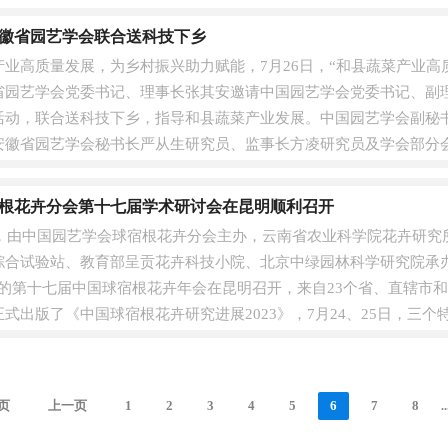
..
徽省园艺学会联合送科技下乡
业高质量发展，为乡村振兴助力赋能，7月26日，“和县蔬菜产业高
省园艺学会党委书记、理事长张其安邀请中国园艺学会党委书记、副
活动，联合送科技下乡，指导和县蔬菜产业发展。中国园艺学会副秘
安徽省园艺学会秘书长严从生研究员、监事长方凌研究员及学会部分
植物防控烟粉....
根花卉分会第十七届学术研讨会在昆明顺利召开
-27日，由中国园艺学会球宿根花卉分会主办，云南省农业科学院花卉研
综合试验站、教育部呈贡花卉科技小院、北京中绿园林科学研究院承
的第十七届中国球宿根花卉年会在昆明召开，来自23个省、直辖市和自
式出版了《中国球宿根花卉研究进展2023》，7月24、25日，三个
页
上一页
1
2
3
4
5
6
7
8
..