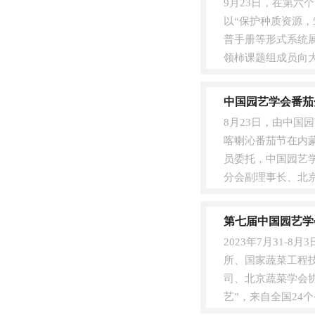
9月23日，在第六
以“保护种质资源，
普手册等形式系统
领柿课题组成员向大
砧木选择、病虫害...
中国园艺学会番茄
8月23日，由中
喀喇沁番茄节在内
员委托，中国园艺
分会副理事长、北
差大，非常适宜高品质
第七届中国园艺学
2023年7月31
所、国家蔬菜工程
司、北京蔬菜学会
艺”，来自全国24