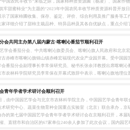
个“中国农民丰收节”来临之际，国家柿种质资源圃（杨凌）、国家作
筑牢甜蜜柿业”为主题的“2023年中国农民丰收节种质资源科普开放
展示了国家柿圃收集、保存、鉴定、评价、综合利用及推广服务等工
家详细介绍了甜柿主栽品种、特异品种及其各自优缺点，重点介绍了‘
.
分会共同主办第八届内蒙古·喀喇沁番茄节顺利召开
国园艺学会番茄分会、中共喀喇沁旗委员会、喀喇沁旗人民政府和北京宏
蒙古赤峰市喀喇沁旗锦山镇赤峰宏福现代农业产业园开幕。受中国园
学会番茄分会副理事长李常保研究员、秘书长张余洋教授出席喀喇沁
京市农林科学院研究员李常保在开幕式致辞中表示，喀喇沁旗地理位
番茄生产。今....
会青年学者学术研讨会顺利召开
-8月3日，由中国园艺学会与北京市农林科学院主办，中国园艺学会青年
技术研究中心、蔬菜生物育种全国重点实验室（北京）联合承办，京
协办的第七届中国园艺学会青年学者学术研讨会在京顺利召开，本届
个省、直辖市和自治区的67家单位240余人参加了此次会议，国内园