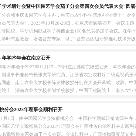
子学术研讨会暨中国园艺学会茄子分会第四次会员代表大会”圆满
子分会和重庆市园艺学会主办，重庆市农业科学院承办的“第十一次
员代表大会”，2023年10月28-29日，在重庆市圆满召开。会议
等院校、科研机构以及种子种苗企业166名代表参加了会议。在学术
大学叶志彪教授，著名番茄专家，做了“番茄基因组研究推动技术升级
..
23 年学术年会在南京召开
3年学术年会于2023年11月23—26日在江苏南京隆重召开，本次年会
、副理事长兼秘书长张友军研究员、江苏省农业农村厅二级巡视员王
昔同志，南京农业大学校长陈发棣教授分别在大会开幕式上致辞。中
院院士、湖南农业大学校长邹学校教授，中国工程院院士、南京农业
方....
桃分会2023年理事会顺利召开
0日至11月1日，由中国园艺学会猕猴桃分会、中国科学院武汉植物园主
中国园艺学会猕猴桃分会2023年理事会在广西壮族自治区桂林市顺
45名猕猴桃专家参加了本次会议。会议过程中，广西植物研究所党委