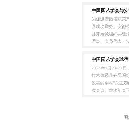
青、长江学者以及国..
中国园艺学会与安
为促进安徽省蔬菜产
县成功举办。安徽
县开展党组织共建
理事、会员代表，
示了天敌昆虫协同诱杀
中国园艺学会球宿
2023年7月23
技术体系花卉昆明
设美丽乡村”为主题
次会议。本次年会正
企业家做....
首