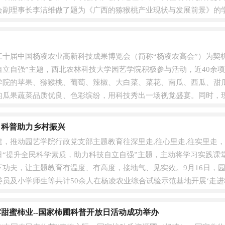
会副理事长李洁维做了题为《广西的猕猴桃产业现状与发展前景》的
各....
以第三十届中国杨凌农业高新科技成果博览会（简称“杨凌农高会”）为
自立自强”主题，西北农林科技大学园艺学院积极参与活动，近40余
学院的苹果、猕猴桃、葡萄、辣椒、大白菜、菜花、南瓜、西瓜、甜
的瓜果蔬菜品质优良、色彩缤纷，用科技秀出一场视觉盛宴。同时，
。参展....
 科普助力乡村振兴
，推动园艺学院行政党支部主题教育往深里走,往心里走,往实里走，
日“提升全民科学素质，助力科技自立自强”主题，主动将学习实践课
下功夫，让主题教育有温度、有高度，接地气、见实效。9月16日，
员及小学师生等共计50余人在杨凌农业综合试验示范基地开展‘走进
....
牢甜蜜柿业--国家柿圃科普开放日活动成功举办