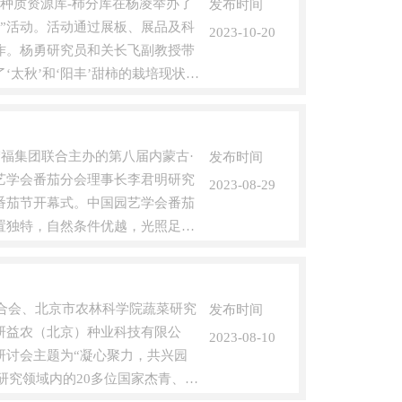
物种质资源库-柿分库在杨凌举办了
发布时间
日”活动。活动通过展板、展品及科
2023-10-20
作。杨勇研究员和关长飞副教授带
太秋’和‘阳丰’甜柿的栽培现状、
福集团联合主办的第八届内蒙古·
发布时间
艺学会番茄分会理事长李君明研究
2023-08-29
番茄节开幕式。中国园艺学会番茄
置独特，自然条件优越，光照足温
联合会、北京市农林科学院蔬菜研究
发布时间
研益农（北京）种业科技有限公
2023-08-10
研讨会主题为“凝心聚力，共兴园
艺研究领域内的20多位国家杰青、优