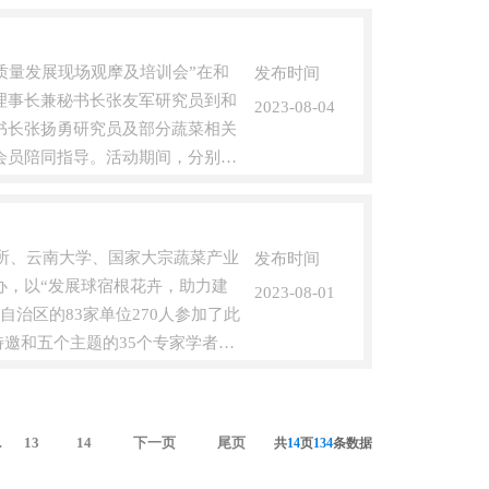
质量发展现场观摩及培训会”在和
发布时间
理事长兼秘书长张友军研究员到和
2023-08-04
书长张扬勇研究员及部分蔬菜相关
会员陪同指导。活动期间，分别演
究所、云南大学、国家大宗蔬菜产业
发布时间
办，以“发展球宿根花卉，助力建
2023-08-01
治区的83家单位270人参加了此
特邀和五个主题的35个专家学者和
13
14
下一页
尾页
.
共
14
页
134
条数据