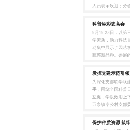
人员表示欢迎；分
介绍了近一年来开展的
科普添彩农高会
9月19-23日，
学素质，助力科技
动集中展示了园艺
蔬菜新品种。参展
人员提供科技咨询服务
发挥党建示范引领
为深化支部联学联建
手，围绕全国科普
互促，学以致用上
五泉镇毕公村支部委
+科普”活动，营造浓厚
保护种质资源 筑